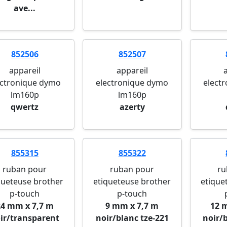
ave...
852506
852507
appareil
appareil
ectronique dymo
electronique dymo
elect
lm160p
lm160p
qwertz
azerty
855315
855322
ruban pour
ruban pour
ru
queteuse brother
etiqueteuse brother
etique
p-touch
p-touch
24 mm x 7,7 m
9 mm x 7,7 m
12 
ir/transparent
noir/blanc tze-221
noir/