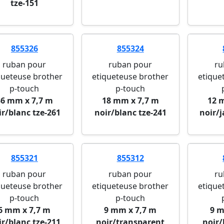
tze-151
855326
855324
ruban pour
ruban pour
ru
queteuse brother
etiqueteuse brother
etique
p-touch
p-touch
36 mm x 7,7 m
18 mm x 7,7 m
12 
ir/blanc tze-261
noir/blanc tze-241
noir/
855321
855312
ruban pour
ruban pour
ru
queteuse brother
etiqueteuse brother
etique
p-touch
p-touch
6 mm x 7,7 m
9 mm x 7,7 m
9 m
ir/blanc tze-211
noir/transparent
noir/