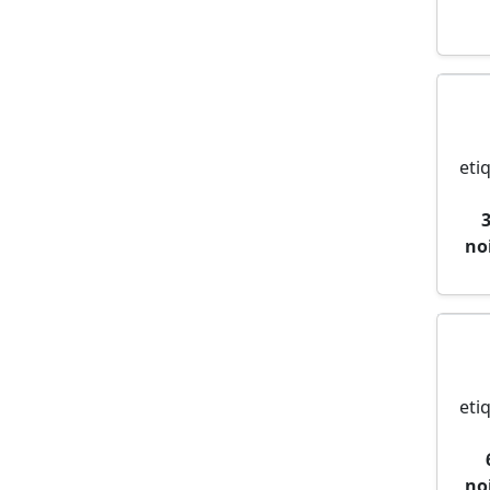
eti
no
eti
no