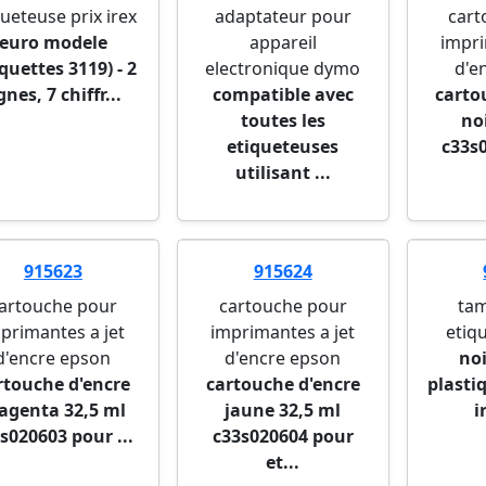
queteuse prix irex
adaptateur pour
cart
euro modele
appareil
impri
iquettes 3119) - 2
electronique dymo
d'e
gnes, 7 chiffr...
compatible avec
carto
toutes les
no
etiqueteuses
c33s
utilisant ...
915623
915624
artouche pour
cartouche pour
ta
primantes a jet
imprimantes a jet
etiq
d'encre epson
d'encre epson
noi
rtouche d'encre
cartouche d'encre
plasti
genta 32,5 ml
jaune 32,5 ml
i
s020603 pour ...
c33s020604 pour
et...