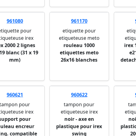
961080
961170
etiquette pour
etiquette pour
eti
tiqueteuse irex
etiqueteuse meto
etiq
ex 2000 2 lignes
rouleau 1000
irex 
19 blanc (31 x 19
etiquettes meto
e2
mm)
26x16 blanches
detach
960621
960622
tampon pour
tampon pour
ta
tiqueteuse irex
etiqueteuse irex
etiq
support pour
noir - axe en
noi
ouleau encreur
plastique pour irex
plasti
ing. compatible
swing
20