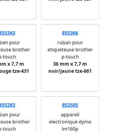
855343
855366
ban pour
ruban pour
teuse brother
etiqueteuse brother
p-touch
p-touch
mm x 7,7 m
36 mm x 7,7 m
ouge tze-431
noir/jaune tze-661
855283
852505
ban pour
appareil
teuse brother
electronique dymo
p-touch
lm160p