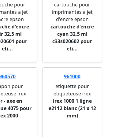
ouche pour
cartouche pour
mantes a jet
imprimantes a jet
ncre epson
d'encre epson
uche d'encre
cartouche d'encre
ir 32,5 ml
cyan 32,5 ml
020601 pour
c33s020602 pour
eti...
eti...
960570
961000
mpon pour
etiquette pour
ueteuse irex
etiqueteuse irex
r - axe en
irex 1000 1 ligne
que 4075 pour
e2112 blanc (21 x 12
rex 2000
mm)