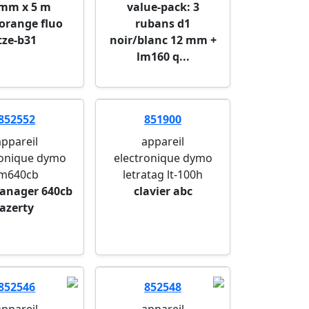
 mm x 5 m
value-pack: 3
orange fluo
rubans d1
tze-b31
noir/blanc 12 mm +
lm160 q...
852552
851900
appareil
appareil
ronique dymo
electronique dymo
lm640cb
letratag lt-100h
anager 640cb
clavier abc
azerty
852546
852548