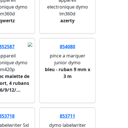
appareil
appareil
ronique dymo
electronique dymo
lm360d
lm360d
qwertz
azerty
852587
854080
appareil
pince a marquer
ronique dymo
junior dymo
lm420p
bleu - ruban 9 mm x
ec malette de
3 m
ort, 4 rubans
6/9/12/...
853718
853711
abelwriter 5xl
dymo labelwriter