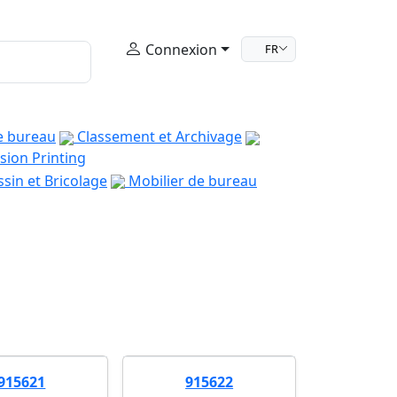
Connexion
FR
e bureau
Classement et Archivage
sion Printing
sin et Bricolage
Mobilier de bureau
915621
915622