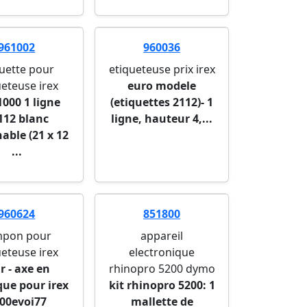
961002
960036
quette pour
etiqueteuse prix irex
ueteuse irex
euro modele
1000 1 ligne
(etiquettes 2112)- 1
112 blanc
ligne, hauteur 4,...
able (21 x 12
...
960624
851800
mpon pour
appareil
ueteuse irex
electronique
r - axe en
rhinopro 5200 dymo
que pour irex
kit rhinopro 5200: 1
00evoi77
mallette de