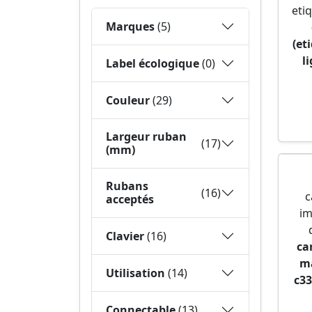
eti
Marques
(5)
(et
li
Label écologique
(0)
Couleur
(29)
Largeur ruban
(17)
(mm)
Rubans
(16)
c
acceptés
im
Clavier
(16)
ca
ma
Utilisation
(14)
c33
Connectable
(13)