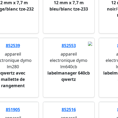
12 mm x 7,7 m
12 mm x 7,7 m
12
ge/blanc tze-232
bleu/blanc tze-233
noir/
852539
852553
appareil
appareil
ectronique dymo
electronique dymo
elect
lm280
lm640cb
qwertz avec
labelmanager 640cb
labelm
mallette de
qwertz
rangement
851905
852516