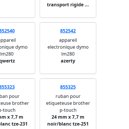
transport rigide ...
852540
852542
appareil
appareil
ronique dymo
electronique dymo
lm280
lm280
qwertz
azerty
855323
855325
ban pour
ruban pour
teuse brother
etiqueteuse brother
p-touch
p-touch
mm x 7,7 m
24 mm x 7,7 m
blanc tze-231
noir/blanc tze-251