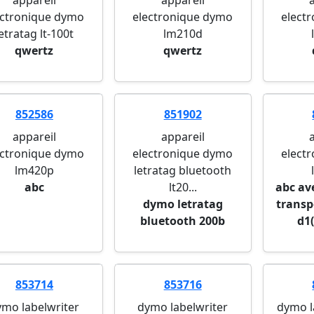
appareil
appareil
ectronique dymo
electronique dymo
elect
etratag lt-100t
lm210d
qwertz
qwertz
852586
851902
appareil
appareil
ectronique dymo
electronique dymo
elect
lm420p
letratag bluetooth
abc
lt20...
abc av
dymo letratag
transp
bluetooth 200b
d1(
853714
853716
ymo labelwriter
dymo labelwriter
dymo l