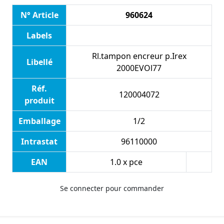
N° Article
960624
Labels
Rl.tampon encreur p.Irex
Libellé
2000EVOl77
Réf.
120004072
produit
Emballage
1/2
Intrastat
96110000
EAN
1.0 x pce
Se connecter pour commander