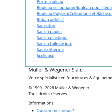
Porte-rouleau
Rouleau cellophane/Rouleau pour fleur
Rouleau Polypro/Cellophane et Bâche d
Ruban adhésif
Sac coton
Sac en papier
Sac en plastique
Sac en toile de jute
Sac isotherme
Scelleuse
Muller & Wegener S.à.r.l.
Votre spécialiste en fournitures & équipem
© 1999 - 2026 Muller & Wegener
Tous droits réservés
Informations
Qui sommes-nous ?