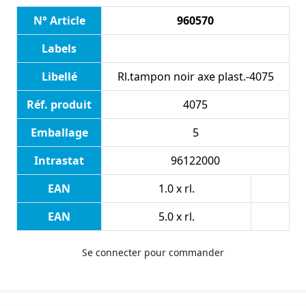
N° Article
960570
Labels
Libellé
Rl.tampon noir axe plast.-4075
Réf. produit
4075
Emballage
5
Intrastat
96122000
EAN
1.0 x rl.
EAN
5.0 x rl.
Se connecter pour commander