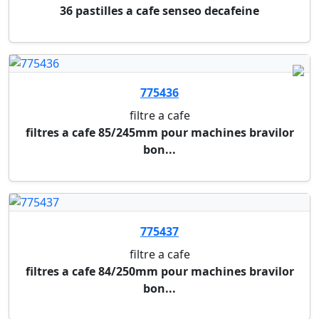
775446
cafe
cafe jacobs kronung corse 500g
775556
cafe
100 + 10 pastilles a cafe "cafe crema strong"
(com...
M01928
meuble cafeteria plateau hetre - rideau blanc
meuble cafeteria plateau hetre - rideau blanc