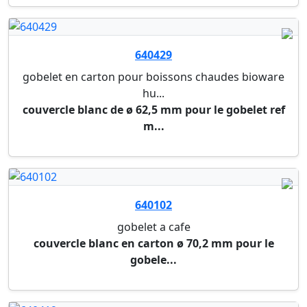
640431
gobelet a cafe
gobelet en carton brun de ø 90 mm, 40 cl.
compatib...
640418
gobelet a cafe
gobelet en carton brun de ø 62 mm, 12 cl.
compatib...
775598
boisson rafraichissante et naturelle tao
tao kombucha & rosehip - plateau de 24 x 0,25 l