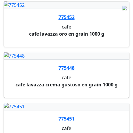
cafe
cafe lavazza rossa moulu 250 g
775449
cafe
cafe lavazza crema e aroma en grain 1000 g
775528
cafe
100 pastilles a cafe "cafe crema strong"
(compatib...
775213