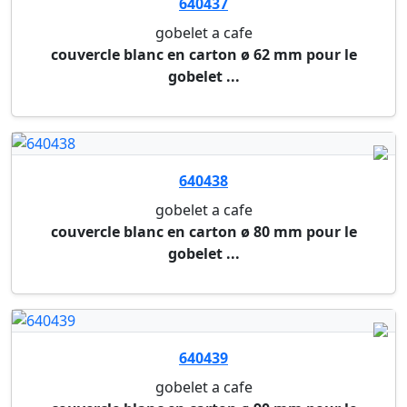
elega...
775585
cafe
10 capsules en aluminium l'or espresso lungo
profo...
775587
cafe
10 capsules en aluminium l'or espresso
mattinata i...
640100