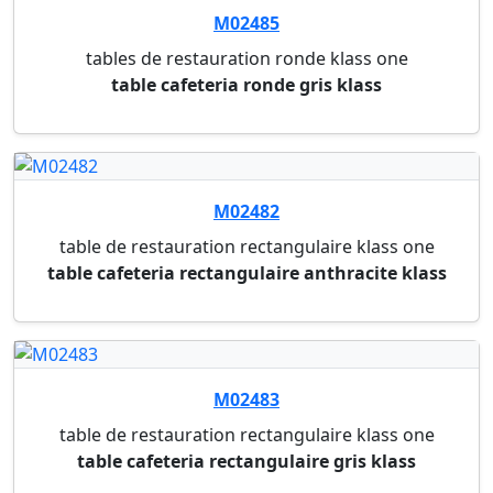
couvercle blanc en carton ø 80 mm pour le
gobelet ...
640439
gobelet a cafe
couvercle blanc en carton ø 90 mm pour le
gobelet ...
775581
cafe
10 capsules en aluminium l'or espresso ristretto
i...