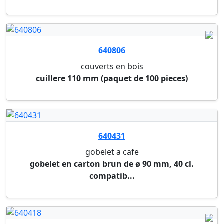
ref.mw:...
642775
recipient bepulp sabert
23 x 23 x 4 cm - 3 compartiments (500+200+200
ml) ...
643463
recipient bepulp sabert
16 x 23 x 6 cm (1050ml) (paquet de 300 pieces)
643472