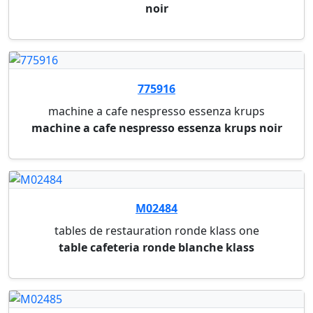
775441
filtre a cafe
n°4 non blanchi "naturel"- en paquet de 80
pieces
640437
gobelet a cafe
couvercle blanc en carton ø 62 mm pour le
gobelet ...
640438
gobelet a cafe