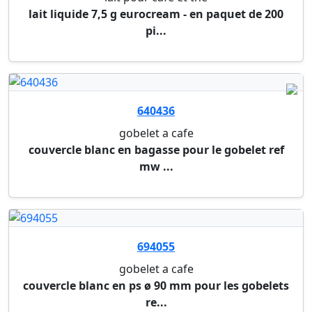
775126
detergent liquide pour lave-vaisselle energy ultra...
15 l
850104
caisse a monnaie avec fente tirelire maul
blanc
642776
recipient bepulp sabert
couvercle transparent rpet 23 x 23 cm pour