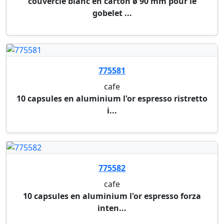
gobelet a cafe
gobelet en carton brun de ø 70 mm, 18 cl.
compatib...
640420
gobelet a cafe
gobelet en carton brun de ø 90 mm, 36 cl.
compatib...
775423
lait pour cafe et the
lait liquide 9 g nutroma - en paquet de 200 pieces