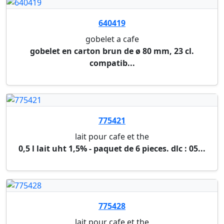
640815
couverts en inox
set couverts monita 24 pieces esmeyer
643461
recipient bepulp sabert
16 x 23 x 2,8 cm (650ml) (paquet de 300 pieces)
643471
recipient bepulp sabert
couvercle transparent rpet 17 x 23 cm (-40°/+54°)
...