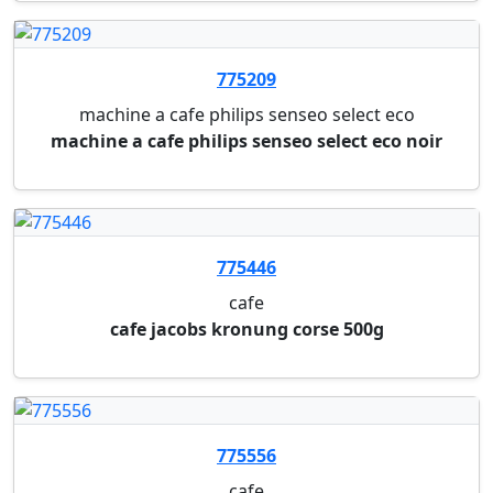
M02516
meuble pause- cafe
meuble pause- cafe
M04380
meuble cafeteria avec plateau pivotant
meuble cafeteria avec plateau pivotant
775429
sucre
dextrose,edulcorant (asparthame,acessulfame)
cafe ...