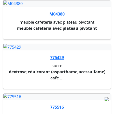
775523
cafe
36 pastilles a cafe senseo strong
775518
cafe
16 pastilles a cafe senseo cappuccino
775910
machine a cafe espresso de longhi magnificas
machine a cafe espresso de longhi magnificas
noir