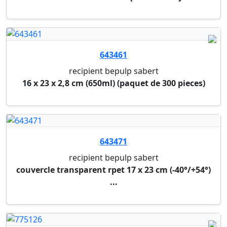
642778
recipient bepulp sabert
20 x 10 cm "grab & go" (paquet de 300 pieces)
642779
recipient bepulp sabert
couvercle transparent pet 20x10 cm pour
reference ...
640135
gobelet reutilisable
gobelet reutilisable en pp, 25/30 cl