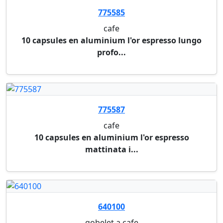
gobelet en carton brun de ø 80 mm, 23 cl.
compatib...
775421
lait pour cafe et the
0,5 l lait uht 1,5% - paquet de 6 pieces. dlc : 05...
775428
lait pour cafe et the
lait liquide 7,5 g eurocream - en paquet de 200
pi...
640436