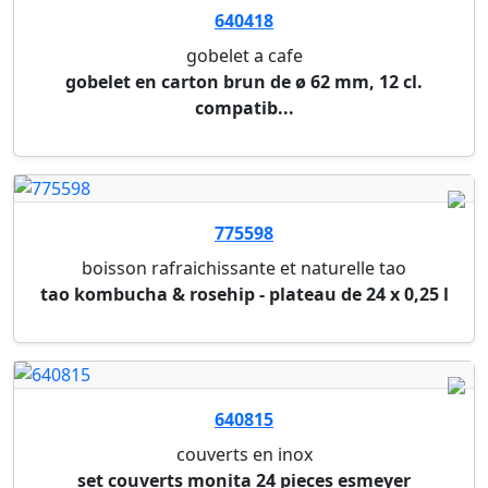
recipient bepulp sabert
couvercle transparent pp 17 x 23 cm (-18°/+100°)
(...
642773
recipient bepulp sabert
23 x 23 x 4 cm - 1 compartiment (1400 ml) (paquet
...
643798
recipient bepulp sabert
17 x 13 x 7 cm (750ml) (paquet de 200 pieces)