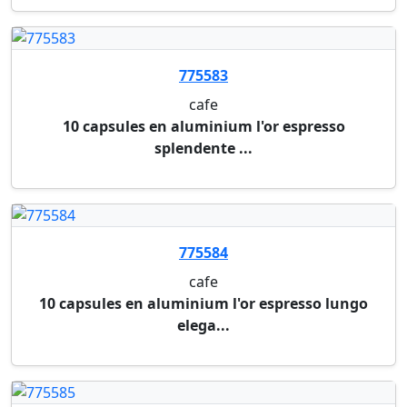
640429
gobelet en carton pour boissons chaudes bioware
hu...
couvercle blanc de ø 62,5 mm pour le gobelet ref
m...
640102
gobelet a cafe
couvercle blanc en carton ø 70,2 mm pour le
gobele...
640419
gobelet a cafe