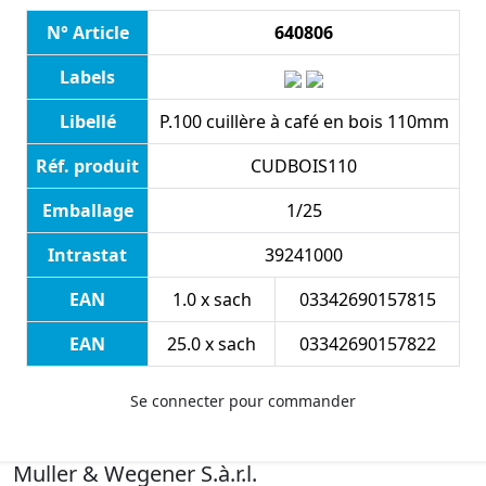
N° Article
640806
Labels
Libellé
P.100 cuillère à café en bois 110mm
Réf. produit
CUDBOIS110
Emballage
1/25
Intrastat
39241000
EAN
1.0 x sach
03342690157815
EAN
25.0 x sach
03342690157822
Se connecter pour commander
Muller & Wegener S.à.r.l.