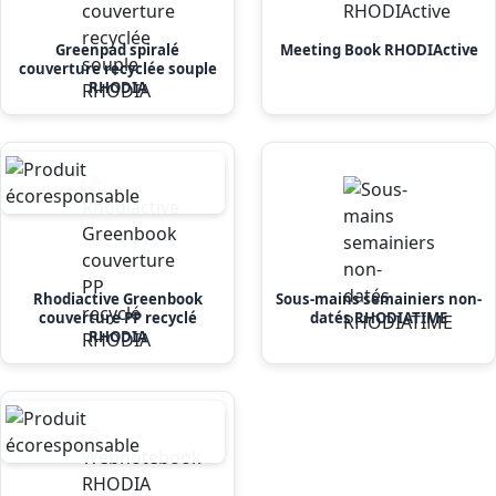
Greenpad spiralé
Meeting Book RHODIActive
couverture recyclée souple
RHODIA
Rhodiactive Greenbook
Sous-mains semainiers non-
couverture PP recyclé
datés RHODIATIME
RHODIA