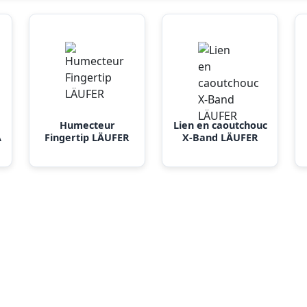
Humecteur
Lien en caoutchouc
A
Fingertip LÄUFER
X-Band LÄUFER