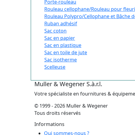
Porte-rouleau
Rouleau cellophane/Rouleau pour fleur
Rouleau Polypro/Cellophane et Bâche d
Ruban adhésif
Sac coton
Sac en papier
Sac en plastique
Sac en toile de jute
Sac isotherme
Scelleuse
Muller & Wegener S.à.r.l.
Votre spécialiste en fournitures & équipem
© 1999 - 2026 Muller & Wegener
Tous droits réservés
Informations
Qui sommes-nous ?