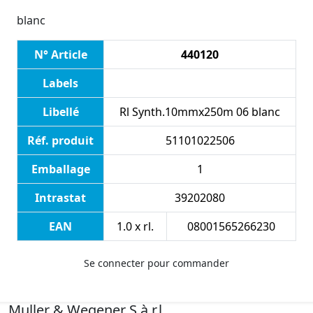
blanc
N° Article
440120
Labels
Libellé
Rl Synth.10mmx250m 06 blanc
Réf. produit
51101022506
Emballage
1
Intrastat
39202080
EAN
1.0 x rl.
08001565266230
Se connecter pour commander
Muller & Wegener S.à.r.l.