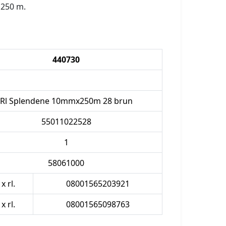
 250 m.
440730
Rl Splendene 10mmx250m 28 brun
55011022528
1
58061000
 x rl.
08001565203921
 x rl.
08001565098763