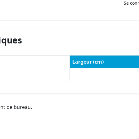
Se con
iques
Largeur (cm)
ent de bureau.