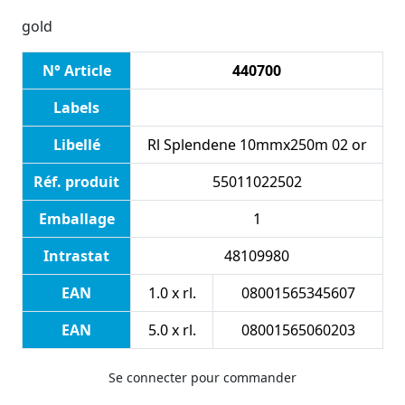
gold
N° Article
440700
Labels
Libellé
Rl Splendene 10mmx250m 02 or
Réf. produit
55011022502
Emballage
1
Intrastat
48109980
EAN
1.0 x rl.
08001565345607
EAN
5.0 x rl.
08001565060203
Se connecter pour commander