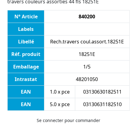
travers couleurs assorties 44 fls 18251E
N° Article
840200
Labels
Libellé
Rech.travers coul.assort.18251E
Réf. produit
18251E
Emballage
1/5
Intrastat
48201050
EAN
1.0 x pce
03130630182511
EAN
5.0 x pce
03130631182510
Se connecter pour commander