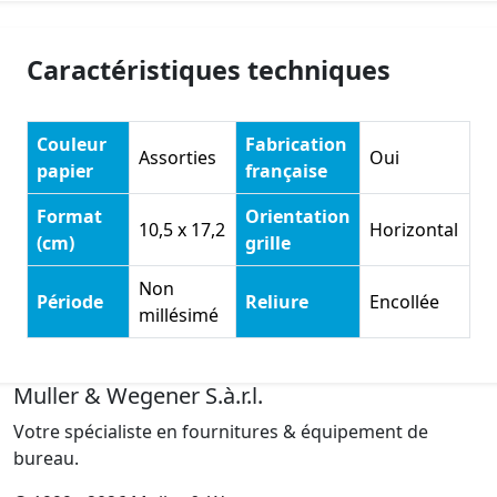
Caractéristiques techniques
Couleur
Fabrication
Assorties
Oui
papier
française
Format
Orientation
10,5 x 17,2
Horizontal
(cm)
grille
Non
Période
Reliure
Encollée
millésimé
Muller & Wegener S.à.r.l.
Votre spécialiste en fournitures & équipement de
bureau.