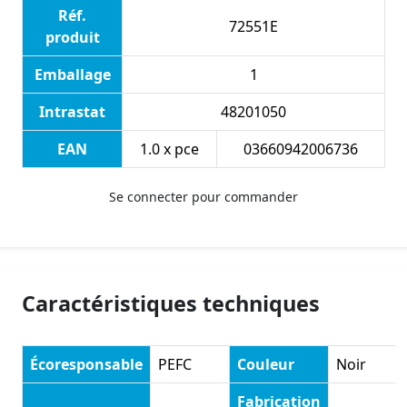
Réf.
72551E
produit
Emballage
1
Intrastat
48201050
EAN
1.0 x pce
03660942006736
Se connecter pour commander
Caractéristiques techniques
Écoresponsable
PEFC
Couleur
Noir
Fabrication