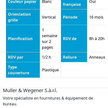
Couleur papier
Blanc
Oui
française
Orientation
Vertical
Période
16 mois
grille
1
semaine
Planification
RDV de
8h à 20h
sur 2
pages
RDV par
1/2 h
Reliure
Anneaux
Type
Plastique
couverture
Muller & Wegener S.à.r.l.
Votre spécialiste en fournitures & équipement de
bureau.