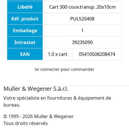
Libellé
Cart 300 couv.transp. 20x10cm
Réf. produit
PUL520408
Emballage
1
Intrastat
39235090
EAN
1.0 x cart
05410508208474
Se connecter pour commander
Muller & Wegener S.à.r.l.
Votre spécialiste en fournitures & équipement de
bureau.
© 1999 - 2026 Muller & Wegener
Tous droits réservés