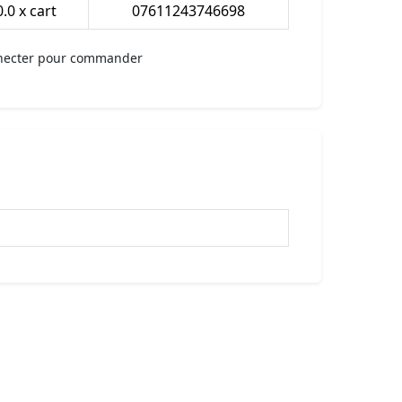
.0 x cart
07611243746698
necter pour commander