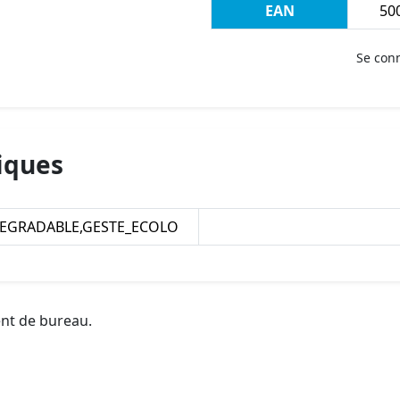
EAN
500
Se con
iques
EGRADABLE,GESTE_ECOLO
ent de bureau.