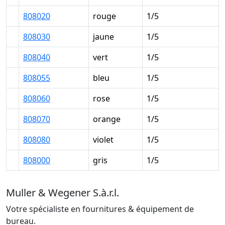
808020
rouge
1/5
808030
jaune
1/5
808040
vert
1/5
808055
bleu
1/5
808060
rose
1/5
808070
orange
1/5
808080
violet
1/5
808000
gris
1/5
Muller & Wegener S.à.r.l.
Votre spécialiste en fournitures & équipement de
bureau.