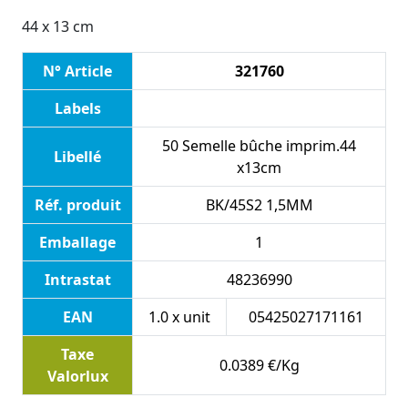
44 x 13 cm
N° Article
321760
Labels
50 Semelle bûche imprim.44
Libellé
x13cm
Réf. produit
BK/45S2 1,5MM
Emballage
1
Intrastat
48236990
EAN
1.0 x unit
05425027171161
Taxe
0.0389 €/Kg
Valorlux