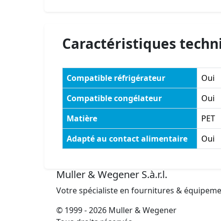
Caractéristiques techn
Compatible réfrigérateur
Oui
Compatible congélateur
Oui
Matière
PET
Adapté au contact alimentaire
Oui
Muller & Wegener S.à.r.l.
Votre spécialiste en fournitures & équipem
© 1999 - 2026 Muller & Wegener