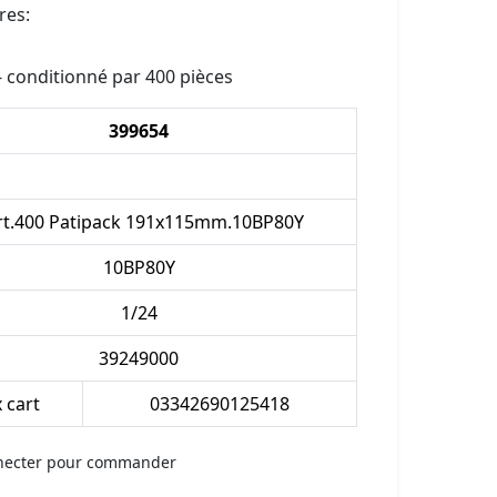
res:
 - conditionné par 400 pièces
399654
rt.400 Patipack 191x115mm.10BP80Y
10BP80Y
1/24
39249000
x cart
03342690125418
necter pour commander