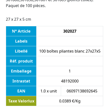
Paquet de 100 pièces.
27 x 27 x 5 cm
N° Article
302027
Labels
Libellé
100 boîtes pliantes blanc 27x27x5
Réf. produit
Emballage
1
Intrastat
48192000
EAN
1.0 x unit
06097138692645
Taxe Valorlux
0.0389 €/Kg