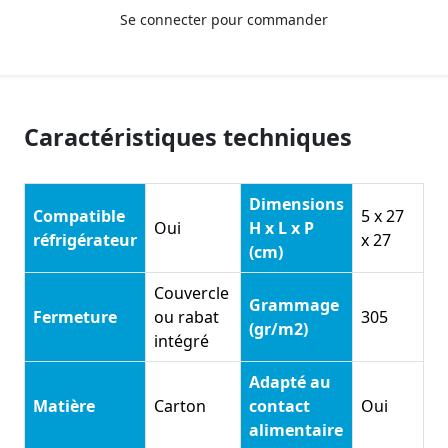
Se connecter pour commander
Caractéristiques techniques
Dimensions
Compatible
5 x 27
Oui
H x L x P
réfrigérateur
x 27
(cm)
Couvercle
Grammage
Fermeture
ou rabat
305
(gr/m2)
intégré
Adapté au
Matière
Carton
contact
Oui
alimentaire