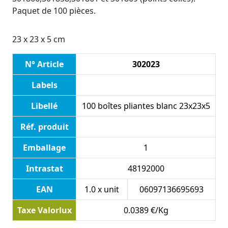
Paquet de 100 pièces.
23 x 23 x 5 cm
N° Article
302023
Labels
Libellé
100 boîtes pliantes blanc 23x23x5
Réf. produit
Emballage
1
Intrastat
48192000
EAN
1.0 x unit
06097136695693
Taxe Valorlux
0.0389 €/Kg