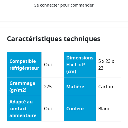
Se connecter pour commander
Caractéristiques techniques
Dimensions
Compatible
5 x 23 x
Oui
H x L x P
réfrigérateur
23
(cm)
Grammage
275
Matière
Carton
(gr/m2)
Adapté au
contact
Oui
Couleur
Blanc
alimentaire