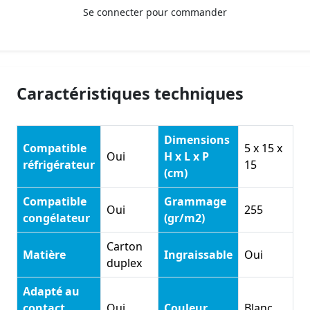
Se connecter pour commander
Caractéristiques techniques
Dimensions
Compatible
5 x 15 x
Oui
H x L x P
réfrigérateur
15
(cm)
Compatible
Grammage
Oui
255
congélateur
(gr/m2)
Carton
Matière
Ingraissable
Oui
duplex
Adapté au
contact
Oui
Couleur
Blanc