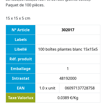
Paquet de 100 pièces.
15 x 15 x 5 cm
N° Article
302017
Labels
Libellé
100 boîtes pliantes blanc 15x15x5
Réf. produit
Emballage
1
Intrastat
48192000
EAN
1.0 x unit
06097137728758
Taxe Valorlux
0.0389 €/Kg