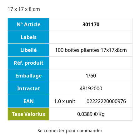
17 x 17 x 8 cm
N° Article
301170
Labels
Libellé
100 boîtes pliantes 17x17x8cm
Réf. produit
Emballage
1/60
Intrastat
48192000
EAN
1.0 x unit
02222220000976
Taxe Valorlux
0.0389 €/Kg
Se connecter pour commander