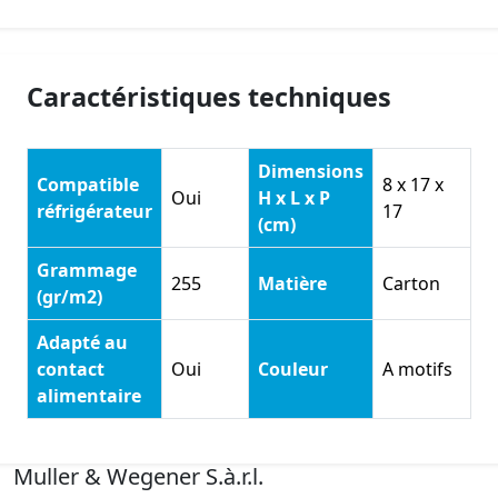
Caractéristiques techniques
Dimensions
Compatible
8 x 17 x
Oui
H x L x P
réfrigérateur
17
(cm)
Grammage
255
Matière
Carton
(gr/m2)
Adapté au
contact
Oui
Couleur
A motifs
alimentaire
Muller & Wegener S.à.r.l.