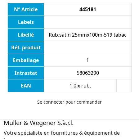
N° Article
445181
Labels
Libellé
Rub.satin 25mmx100m-519 tabac
Réf. produit
Emballage
1
Intrastat
58063290
EAN
1.0 x rub.
Se connecter pour commander
Muller & Wegener S.à.r.l.
Votre spécialiste en fournitures & équipement de