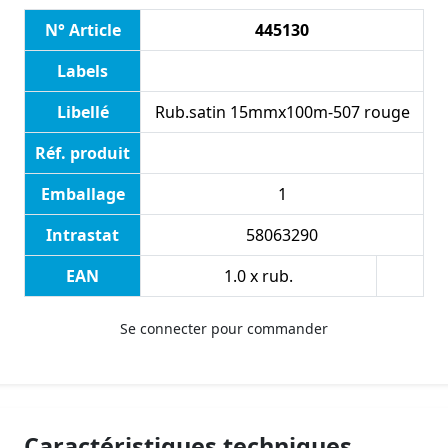
N° Article
445130
Labels
Libellé
Rub.satin 15mmx100m-507 rouge
Réf. produit
Emballage
1
Intrastat
58063290
EAN
1.0 x rub.
Se connecter pour commander
Caractéristiques techniques