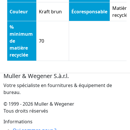
Matière
Couleur
Kraft brun
Écoresponsable
recyclé
%
minimum
de
70
matière
recyclée
Muller & Wegener S.à.r.l.
Votre spécialiste en fournitures & équipement de
bureau.
© 1999 - 2026 Muller & Wegener
Tous droits réservés
Informations