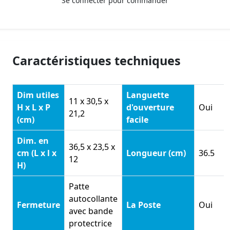
Se connecter pour commander
Caractéristiques techniques
Dim utiles
Languette
11 x 30,5 x
H x L x P
d'ouverture
Oui
21,2
(cm)
facile
Dim. en
36,5 x 23,5 x
cm (L x l x
Longueur (cm)
36.5
12
H)
Patte
autocollante
Fermeture
La Poste
Oui
avec bande
protectrice