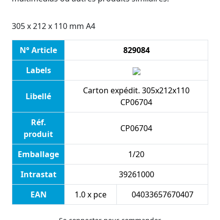
305 x 212 x 110 mm A4
N° Article
829084
Labels
Carton expédit. 305x212x110
Libellé
CP06704
Réf.
CP06704
produit
Emballage
1/20
Intrastat
39261000
EAN
1.0 x pce
04033657670407