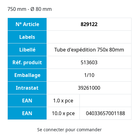
750 mm - Ø 80 mm
N° Article
829122
Labels
Libellé
Tube d'expédition 750x 80mm
Réf. produit
513603
Emballage
1/10
Intrastat
39261000
EAN
1.0 x pce
EAN
10.0 x pce
04033657001188
Se connecter pour commander