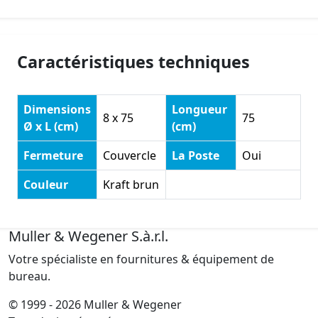
Caractéristiques techniques
Dimensions
Longueur
8 x 75
75
Ø x L (cm)
(cm)
Fermeture
Couvercle
La Poste
Oui
Couleur
Kraft brun
Muller & Wegener S.à.r.l.
Votre spécialiste en fournitures & équipement de
bureau.
© 1999 - 2026 Muller & Wegener