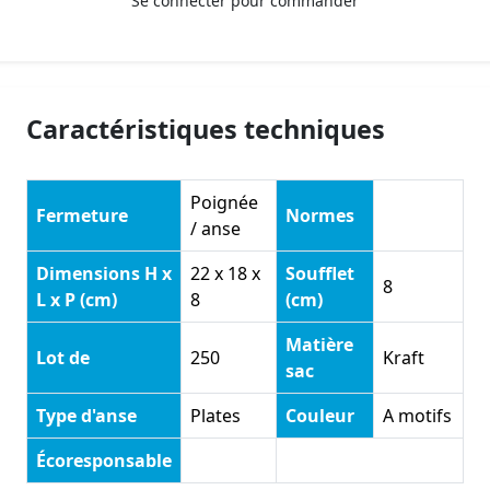
Se connecter pour commander
Caractéristiques techniques
Poignée
Fermeture
Normes
/ anse
Dimensions H x
22 x 18 x
Soufflet
8
L x P (cm)
8
(cm)
Matière
Lot de
250
Kraft
sac
Type d'anse
Plates
Couleur
A motifs
Écoresponsable