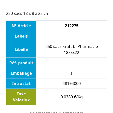
250 sacs 18 x 8 x 22 cm
N° Article
212275
Labels
250 sacs kraft br.Pharmacie
Libellé
18x8x22
Réf. produit
Emballage
1
Intrastat
48194000
Taxe
0.0389 €/Kg
Valorlux