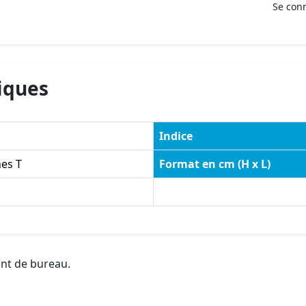
Se con
iques
c
Indice
hes T
Format en cm (H x L)
ent de bureau.