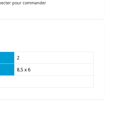
necter pour commander
2
8,5 x 6