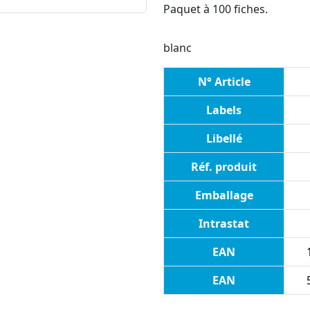
Paquet à 100 fiches.
blanc
N° Article
Labels
Libellé
Réf. produit
Emballage
Intrastat
EAN
EAN