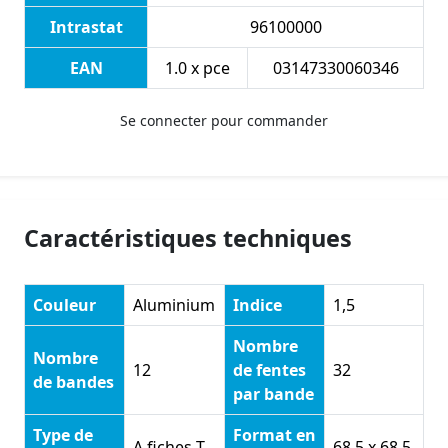
Intrastat
96100000
EAN
1.0 x pce
03147330060346
Se connecter pour commander
Caractéristiques techniques
Couleur
Aluminium
Indice
1,5
Nombre
Nombre
12
de fentes
32
de bandes
par bande
Type de
Format en
A fiches T
68,5 x 68,5