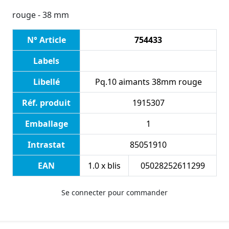
rouge - 38 mm
N° Article
754433
Labels
Libellé
Pq.10 aimants 38mm rouge
Réf. produit
1915307
Emballage
1
Intrastat
85051910
EAN
1.0 x blis
05028252611299
Se connecter pour commander