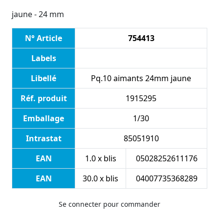
jaune - 24 mm
N° Article
754413
Labels
Libellé
Pq.10 aimants 24mm jaune
Réf. produit
1915295
Emballage
1/30
Intrastat
85051910
EAN
1.0 x blis
05028252611176
EAN
30.0 x blis
04007735368289
Se connecter pour commander