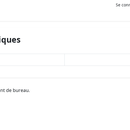
Se con
iques
ent de bureau.