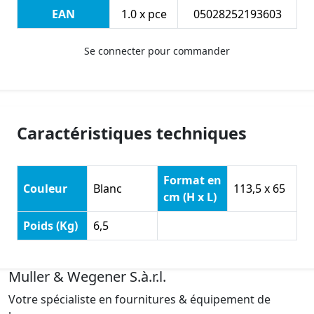
EAN
1.0 x pce
05028252193603
Se connecter pour commander
Caractéristiques techniques
Format en
Couleur
Blanc
113,5 x 65
cm (H x L)
Poids (Kg)
6,5
Muller & Wegener S.à.r.l.
Votre spécialiste en fournitures & équipement de