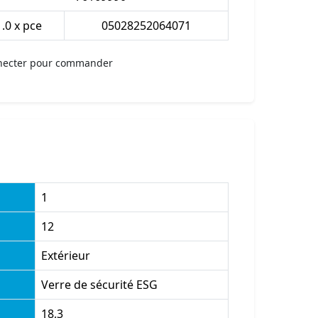
1.0 x pce
05028252064071
necter pour commander
1
12
Extérieur
Verre de sécurité ESG
18,3