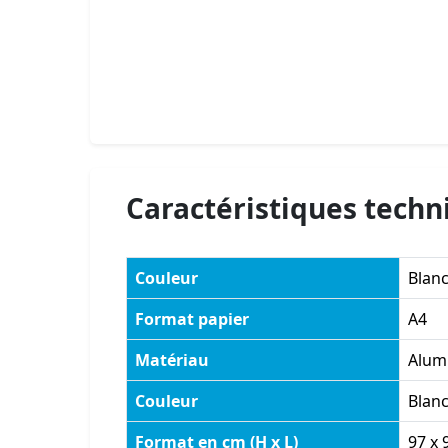
Caractéristiques techn
Couleur
Blan
Format papier
A4
Matériau
Alum
Couleur
Blan
Format en cm (H x L)
97 x 