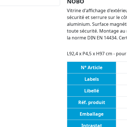
NOBO
Vitrine d'affichage d'extéri
sécurité et serrure sur le c
aluminium. Surface magnéti
toute sécurité. Montage au m
la norme DIN EN 14434. Certi
L92,4 x P4,5 x H97 cm - pour 
N° Article
Labels
Libellé
Réf. produit
Emballage
Intrastat