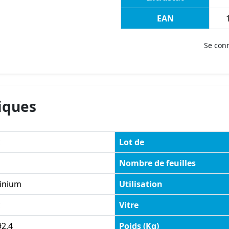
EAN
Se con
iques
c
Lot de
Nombre de feuilles
inium
Utilisation
c
Vitre
92,4
Poids (Kg)