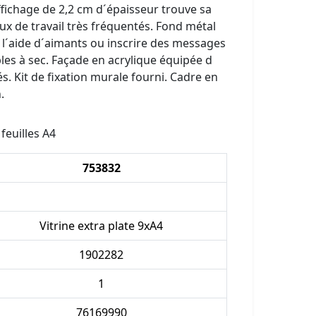
´affichage de 2,2 cm d´épaisseur trouve sa
eux de travail très fréquentés. Fond métal
à l´aide d´aimants ou inscrire des messages
es à sec. Façade en acrylique équipée d
és. Kit de fixation murale fourni. Cadre en
.
feuilles A4
753832
Vitrine extra plate 9xA4
1902282
1
76169990