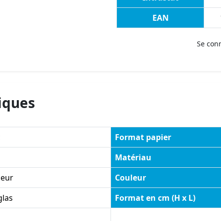
EAN
Se con
iques
c
Format papier
Matériau
ieur
Couleur
glas
Format en cm (H x L)