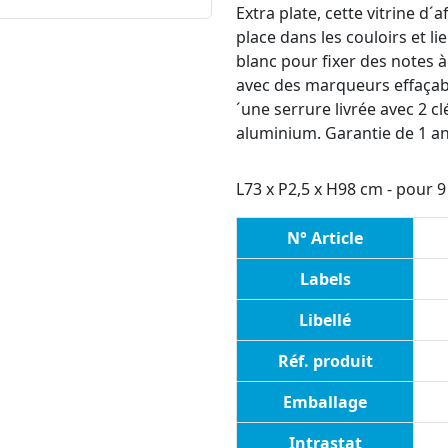
Extra plate, cette vitrine d
place dans les couloirs et li
blanc pour fixer des notes 
avec des marqueurs effaçabl
´une serrure livrée avec 2 cl
aluminium. Garantie de 1 an
L73 x P2,5 x H98 cm - pour 9 
N° Article
Labels
Libellé
Réf. produit
Emballage
Intrastat