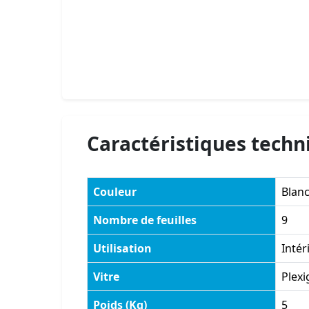
Caractéristiques techn
Couleur
Blan
Nombre de feuilles
9
Utilisation
Intér
Vitre
Plexi
Poids (Kg)
5