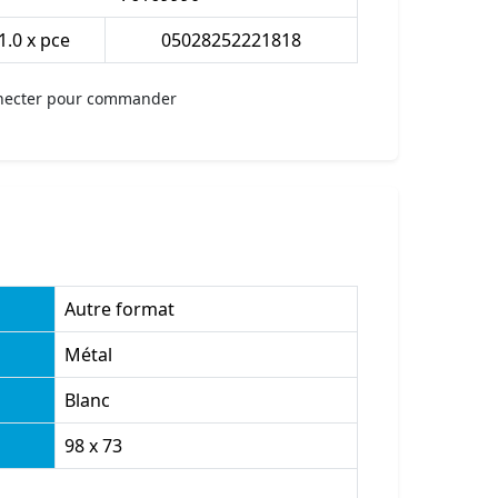
1.0 x pce
05028252221818
necter pour commander
Autre format
Métal
Blanc
98 x 73