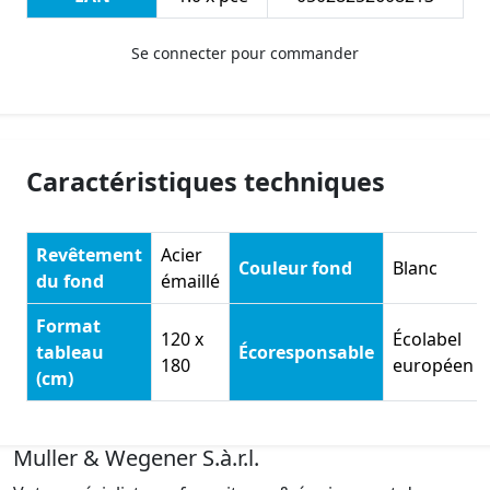
Se connecter pour commander
Caractéristiques techniques
Revêtement
Acier
Couleur fond
Blanc
du fond
émaillé
Format
120 x
Écolabel
tableau
Écoresponsable
180
européen
(cm)
Muller & Wegener S.à.r.l.