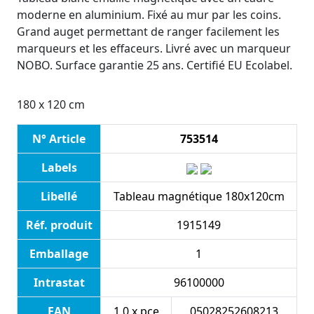
moderne en aluminium. Fixé au mur par les coins.
Grand auget permettant de ranger facilement les
marqueurs et les effaceurs. Livré avec un marqueur
NOBO. Surface garantie 25 ans. Certifié EU Ecolabel.
180 x 120 cm
N° Article
753514
Labels
Libellé
Tableau magnétique 180x120cm
Réf. produit
1915149
Emballage
1
Intrastat
96100000
EAN
1.0 x pce
05028252608213