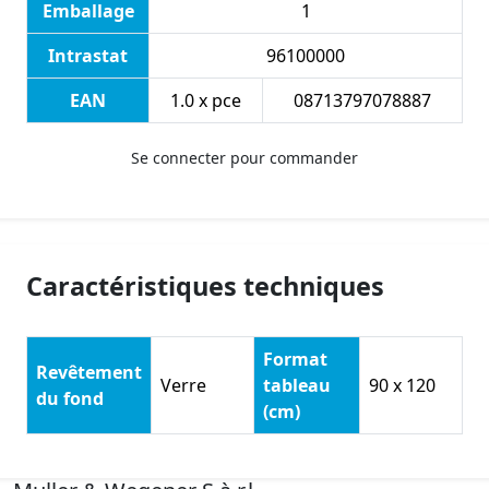
Emballage
1
Intrastat
96100000
EAN
1.0 x pce
08713797078887
Se connecter pour commander
Caractéristiques techniques
Format
Revêtement
Verre
tableau
90 x 120
du fond
(cm)