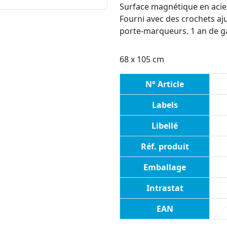
Surface magnétique en acier
Fourni avec des crochets aj
porte-marqueurs. 1 an de g
68 x 105 cm
N° Article
Labels
Libellé
Réf. produit
Emballage
Intrastat
EAN