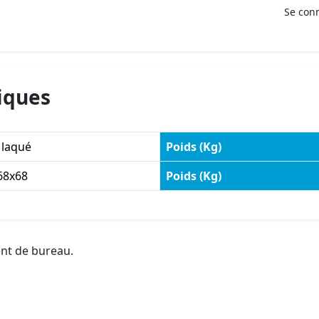
Se con
iques
 laqué
Poids (Kg)
68x68
Poids (Kg)
ent de bureau.