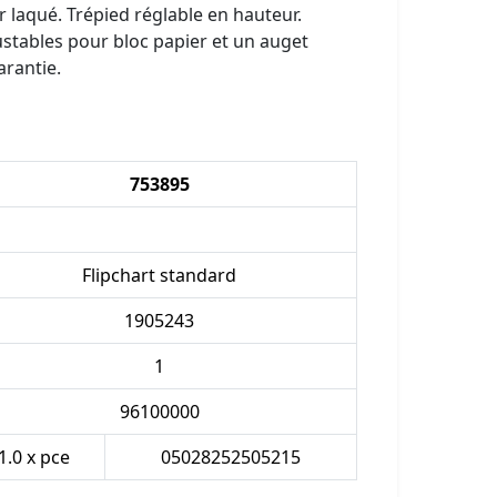
 laqué. Trépied réglable en hauteur.
ustables pour bloc papier et un auget
arantie.
753895
Flipchart standard
1905243
1
96100000
1.0 x pce
05028252505215