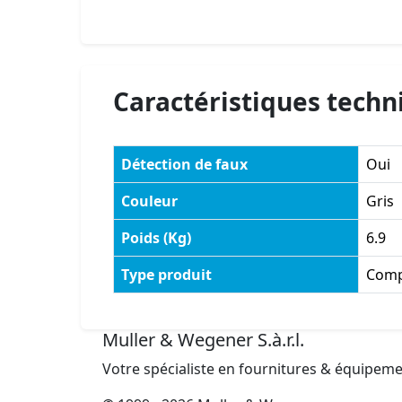
Caractéristiques techn
Détection de faux
Oui
Couleur
Gris
Poids (Kg)
6.9
Type produit
Comp
Muller & Wegener S.à.r.l.
Votre spécialiste en fournitures & équipem