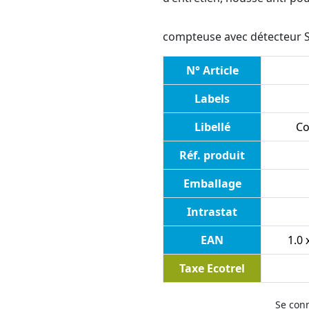
compteuse avec détecteur 
N° Article
Labels
Libellé
Co
Réf. produit
Emballage
Intrastat
EAN
1.0 
Taxe Ecotrel
Se con