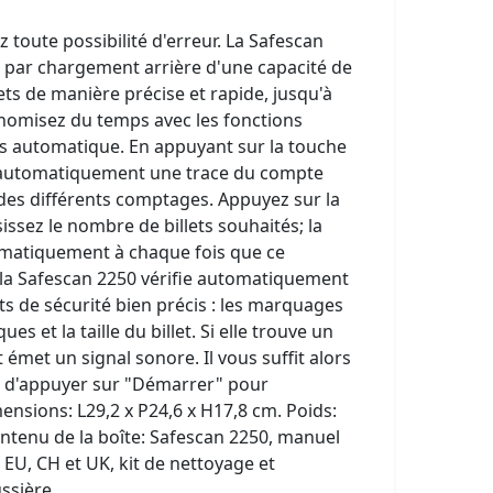
toute possibilité d'erreur. La Safescan
 par chargement arrière d'une capacité de
lets de manière précise et rapide, jusqu'à
onomisez du temps avec les fonctions
ses automatique. En appuyant sur la touche
automatiquement une trace du compte
g des différents comptages. Appuyez sur la
sissez le nombre de billets souhaités; la
omatiquement à chaque fois que ce
 la Safescan 2250 vérifie automatiquement
its de sécurité bien précis : les marquages
 et la taille du billet. Si elle trouve un
et émet un signal sonore. Il vous suffit alors
 et d'appuyer sur "Démarrer" pour
nsions: L29,2 x P24,6 x H17,8 cm. Poids:
ontenu de la boîte: Safescan 2250, manuel
e EU, CH et UK, kit de nettoyage et
ssière.