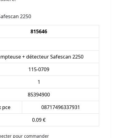
Safescan 2250
815646
mpteuse + détecteur Safescan 2250
115-0709
1
85394900
x pce
08717496337931
0.09 €
necter pour commander