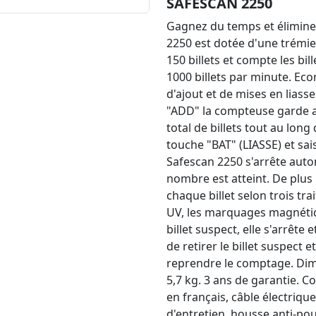
SAFESCAN 2250
Gagnez du temps et éliminez 
2250 est dotée d'une trémie
150 billets et compte les bil
1000 billets par minute. Ec
d'ajout et de mises en lias
"ADD" la compteuse garde 
total de billets tout au lon
touche "BAT" (LIASSE) et sai
Safescan 2250 s'arrête aut
nombre est atteint. De plus
chaque billet selon trois tra
UV, les marquages magnétiques
billet suspect, elle s'arrête 
de retirer le billet suspect
reprendre le comptage. Dime
5,7 kg. 3 ans de garantie. C
en français, câble électriqu
d'entretien, housse anti-pou