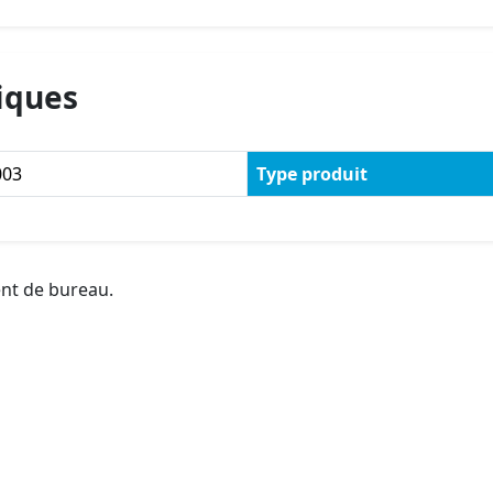
iques
003
Type produit
ent de bureau.