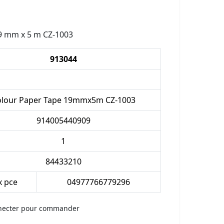
19 mm x 5 m CZ-1003
913044
lour Paper Tape 19mmx5m CZ-1003
914005440909
1
84433210
x pce
04977766779296
necter pour commander