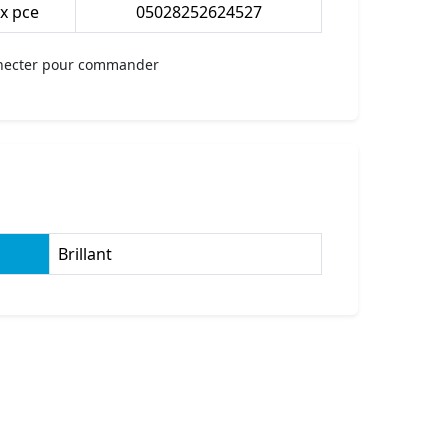
 x pce
05028252624527
necter pour commander
Brillant