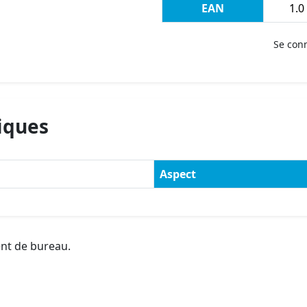
EAN
1.0
Se con
iques
Aspect
ent de bureau.