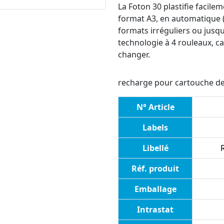
La Foton 30 plastifie facil
format A3, en automatique (3
formats irréguliers ou jusq
technologie à 4 rouleaux, c
changer.
recharge pour cartouche de 
N° Article
Labels
Libellé
Réf. produit
Emballage
Intrastat