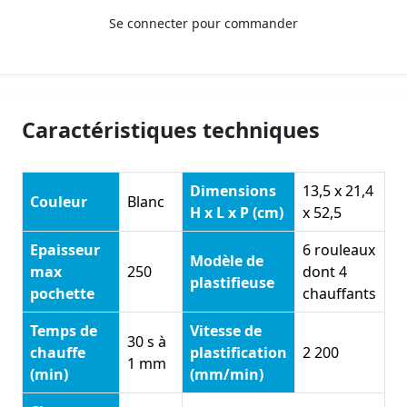
Se connecter pour commander
Caractéristiques techniques
Dimensions
13,5 x 21,4
Couleur
Blanc
H x L x P (cm)
x 52,5
Epaisseur
6 rouleaux
Modèle de
max
250
dont 4
plastifieuse
pochette
chauffants
Temps de
Vitesse de
30 s à
chauffe
plastification
2 200
1 mm
(min)
(mm/min)