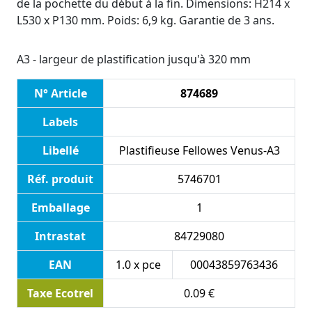
de la pochette du début à la fin. Dimensions: H214 x
L530 x P130 mm. Poids: 6,9 kg. Garantie de 3 ans.
A3 - largeur de plastification jusqu'à 320 mm
N° Article
874689
Labels
Libellé
Plastifieuse Fellowes Venus-A3
Réf. produit
5746701
Emballage
1
Intrastat
84729080
EAN
1.0 x pce
00043859763436
Taxe Ecotrel
0.09 €