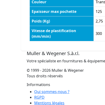
Couleur
Tran
Epaisseur max pochette
125
Poids (Kg)
2,75
Vitesse de plastification
300
(mm/min)
Muller & Wegener S.à.r.l.
Votre spécialiste en fournitures & équipem
© 1999 - 2026 Muller & Wegener
Tous droits réservés
Informations
Qui sommes-nous ?
RGPD
Mentions légales