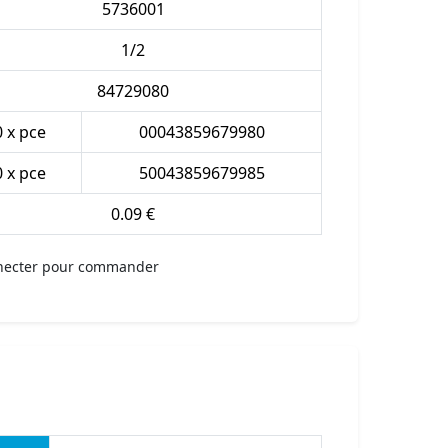
5736001
1/2
84729080
0 x pce
00043859679980
0 x pce
50043859679985
0.09 €
necter pour commander