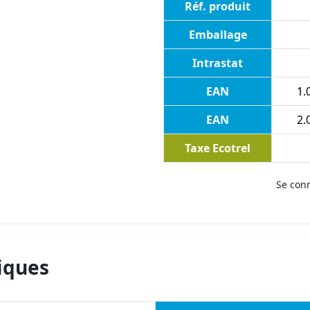
Réf. produit
Emballage
Intrastat
EAN
1.
EAN
2.
Taxe Ecotrel
Se con
iques