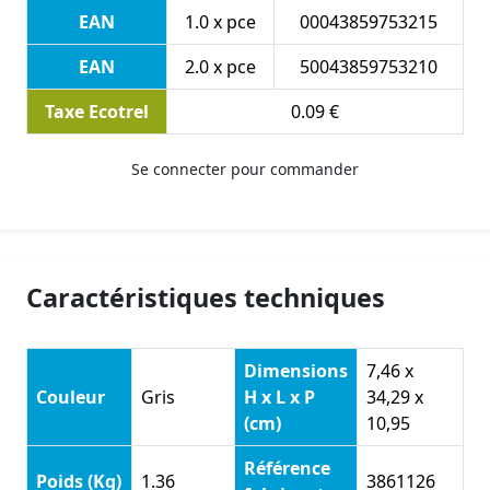
EAN
1.0 x pce
00043859753215
EAN
2.0 x pce
50043859753210
Taxe Ecotrel
0.09 €
Se connecter pour commander
Caractéristiques techniques
Dimensions
7,46 x
Couleur
Gris
H x L x P
34,29 x
(cm)
10,95
Référence
Poids (Kg)
1.36
3861126