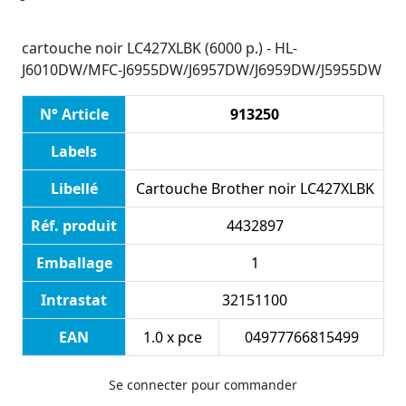
cartouche noir LC427XLBK (6000 p.) - HL-
J6010DW/MFC-J6955DW/J6957DW/J6959DW/J5955DW
N° Article
913250
Labels
Libellé
Cartouche Brother noir LC427XLBK
Réf. produit
4432897
Emballage
1
Intrastat
32151100
EAN
1.0 x pce
04977766815499
Se connecter pour commander