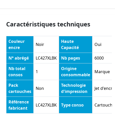
Caractéristiques techniques
Couleur
Haute
Noir
Oui
encre
Capacité
N° abrégé
LC427XLBK
Nb pages
6000
Nb total
Origine
1
Marque
consos
consommable
Pack
Technologie
Non
Jet d'encre
cartouches
d'impression
Référence
LC427XLBK
Type conso
Cartouche
fabricant