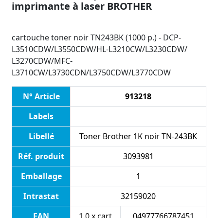
imprimante à laser BROTHER
cartouche toner noir TN243BK (1000 p.) - DCP-
L3510CDW/L3550CDW/HL-L3210CW/L3230CDW/
L3270CDW/MFC-
L3710CW/L3730CDN/L3750CDW/L3770CDW
N° Article
913218
Labels
Libellé
Toner Brother 1K noir TN-243BK
Réf. produit
3093981
Emballage
1
Intrastat
32159020
EAN
1.0 x cart
04977766787451