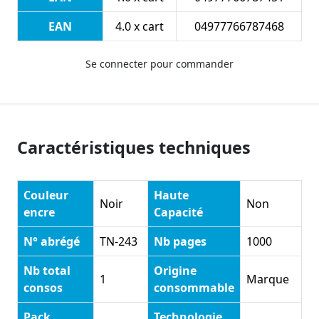
EAN
4.0 x cart
04977766787468
Se connecter pour commander
Caractéristiques techniques
Couleur
Haute
Noir
Non
encre
Capacité
N° abrégé
TN-243
Nb pages
1000
Nb total
Origine
1
Marque
consos
consommable
Pack
Technologie