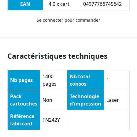
EAN
4.0 x cart
04977766745642
Se connecter pour commander
Caractéristiques techniques
1400
Nb total
Nb pages
1
pages
consos
Pack
Technologie
Non
Laser
cartouches
d'impression
Référence
TN242Y
fabricant