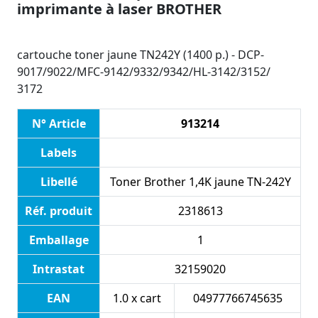
imprimante à laser BROTHER
cartouche toner jaune TN242Y (1400 p.) - DCP-
9017/9022/MFC-9142/9332/9342/HL-3142/3152/
3172
N° Article
913214
Labels
Libellé
Toner Brother 1,4K jaune TN-242Y
Réf. produit
2318613
Emballage
1
Intrastat
32159020
EAN
1.0 x cart
04977766745635