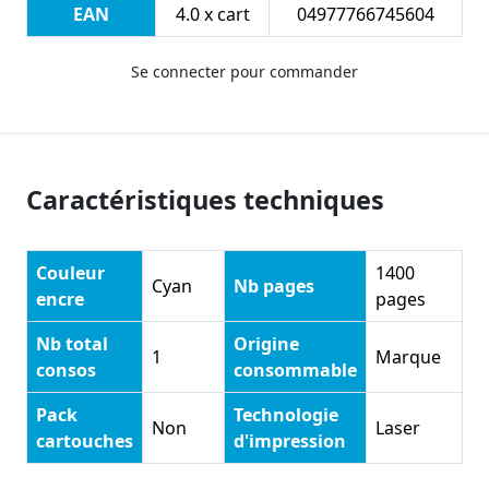
EAN
4.0 x cart
04977766745604
Se connecter pour commander
Caractéristiques techniques
Couleur
1400
Cyan
Nb pages
encre
pages
Nb total
Origine
1
Marque
consos
consommable
Pack
Technologie
Non
Laser
cartouches
d'impression