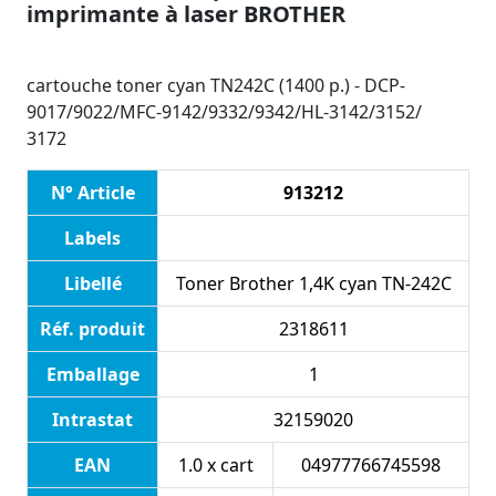
imprimante à laser BROTHER
cartouche toner cyan TN242C (1400 p.) - DCP-
9017/9022/MFC-9142/9332/9342/HL-3142/3152/
3172
N° Article
913212
Labels
Libellé
Toner Brother 1,4K cyan TN-242C
Réf. produit
2318611
Emballage
1
Intrastat
32159020
EAN
1.0 x cart
04977766745598