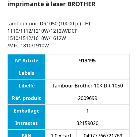
imprimante à laser BROTHER
tambour noir DR1050 (10000 p.) - HL
1110/1112/1210W/1212W/DCP
1510/1512/1610W/1612W
/MFC 1810/1910W
N° Article
913195
Labels
Libellé
Tambour Brother 10K DR-1050
Réf. produit
2009699
Emballage
1
Intrastat
32159020
EAN
1.0 x cart
04977766721769