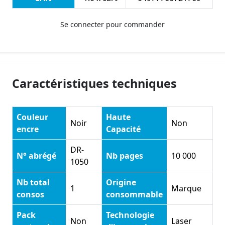
Se connecter pour commander
Caractéristiques techniques
Couleur
Haute
Noir
Non
encre
Capacité
DR-
N° abrégé
Nb pages
10 000
1050
Nb total
Origine
1
Marque
consos
consommable
Pack
Technologie
Non
Laser